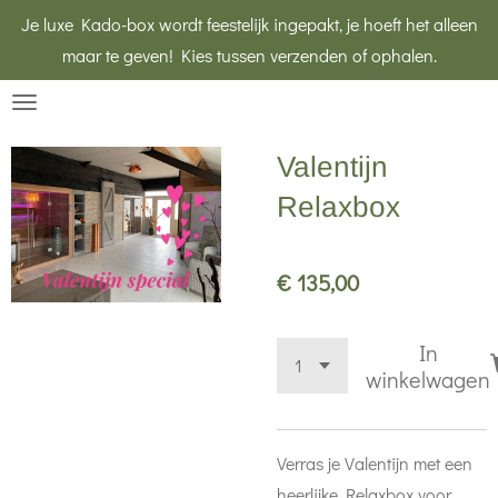
Je luxe Kado-box wordt feestelijk ingepakt, je hoeft het alleen
Ga
maar te geven! Kies tussen verzenden of ophalen.
direct
naar
de
hoofdinhoud
Valentijn
Relaxbox
€ 135,00
In
winkelwagen
Verras je Valentijn met een
heerlijke Relaxbox voor