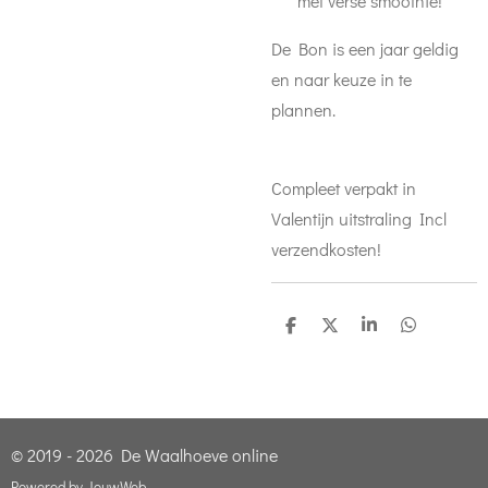
met verse smoothie!
De Bon is een jaar geldig
en naar keuze in te
plannen.
Compleet verpakt in
Valentijn uitstraling Incl
verzendkosten!
D
D
S
D
e
e
h
e
l
e
a
l
e
l
r
e
n
e
n
© 2019 - 2026 De Waalhoeve online
Powered by
JouwWeb