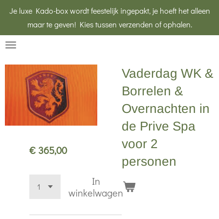
Je luxe Kado-box wordt feestelijk ingepakt, je hoeft het alleen
Ga
maar te geven! Kies tussen verzenden of ophalen.
direct
naar
de
hoofdinhoud
Vaderdag WK &
Borrelen &
Overnachten in
de Prive Spa
voor 2
€ 365,00
personen
In
winkelwagen